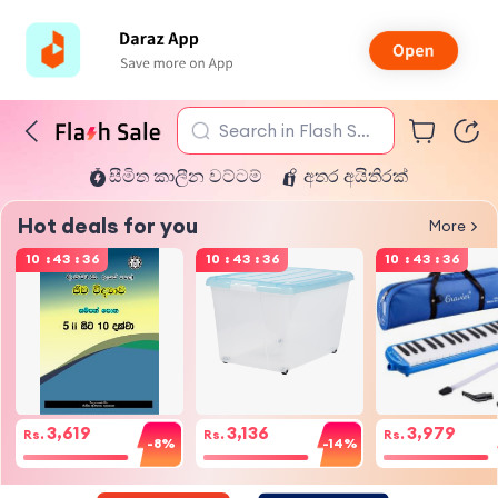
Search in Flash Sal
සීමිත කාලීන වට්ටම්
අතර අයිතිරක්
e
Hot deals for you
More
10
:
43
:
36
10
:
43
:
36
10
:
43
:
36
3,619
3,136
3,979
Rs.
Rs.
Rs.
-8%
-14%