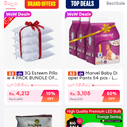
සියලුම
BestSale
3Q Esteem Pillo
Marvel Baby Di
w 4 PACK BUNDLE OFF
aper Pants 54 pcs - Lar
ER (18" x 27")
ge
දැන් විකිණීමට
දැන් විකිණීමට
4,212
3,105
10%
50%
Rs.
Rs.
OFF
OFF
Rs.4,680
Rs.6,210