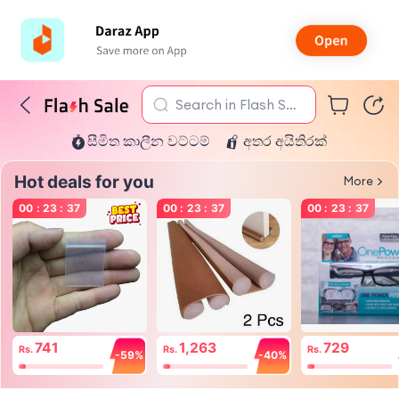
Search in Flash Sal
සීමිත කාලීන වට්ටම්
අතර අයිතිරක්
e
Hot deals for you
More
00
:
23
:
37
00
:
23
:
37
00
:
23
:
37
741
1,263
729
Rs.
Rs.
Rs.
-59%
-40%